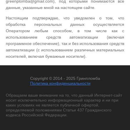
greenplomba@gmail.com), под которыми понимаются все
данные, указанные мной на настоящем сайте.
Настоящим подтверждаю, что уведомлен о том, что
обработка персональных данных осуществляется
Оператором любым способом, в том числе как с
использованием средств автоматизации (включая
программное обеспечение), так и без использования средств
автоматизации (с использованием различных материальных
носителей, включая бумажные носители).
Copyright © 2014 - 2025 Гринпломба
Политика конфиденциальности
Обращаем ваше внимание на то, что данный Интернет-сайт
носит исключительно информационный характер и ни при
каких условиях не является публичной офертой,
определяемой положениями Статьи 437 Гражданского
кодекса Российской Федерации.